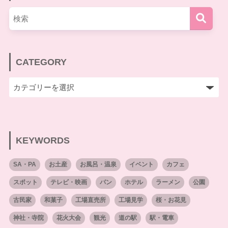
CATEGORY
KEYWORDS
SA・PA
お土産
お風呂・温泉
イベント
カフェ
スポット
テレビ・映画
パン
ホテル
ラーメン
公園
古民家
和菓子
工場直売所
工場見学
桜・お花見
神社・寺院
花火大会
観光
道の駅
駅・電車