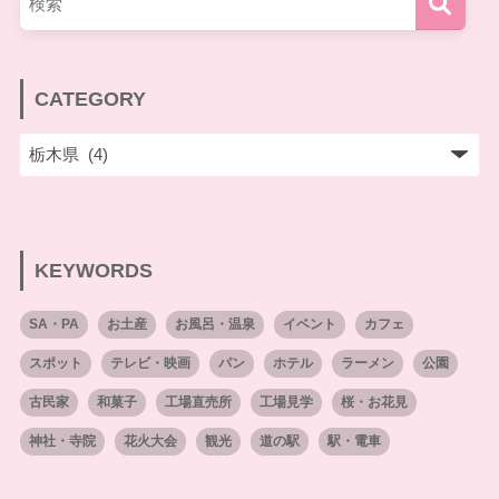
CATEGORY
KEYWORDS
SA・PA
お土産
お風呂・温泉
イベント
カフェ
スポット
テレビ・映画
パン
ホテル
ラーメン
公園
古民家
和菓子
工場直売所
工場見学
桜・お花見
神社・寺院
花火大会
観光
道の駅
駅・電車