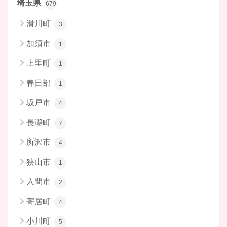
埼玉県
679
滑川町
3
加須市
1
上里町
1
春日部
1
坂戸市
4
長瀞町
7
所沢市
4
狭山市
1
入間市
2
寄居町
4
小川町
5