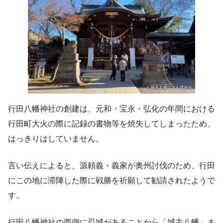
行田八幡神社の創建は、元和・宝永・弘化の年間における
行田町大火の際に記録の書物等を焼失してしまったため、
はっきりはしていません。
言い伝えによると、源頼義・義家が奥州討伐のため、行田
にこの地に滞陣した際に戦勝を祈願して勧請されたようで
す。
行田八幡神社の西側に忍城があることから「城主八幡」ま