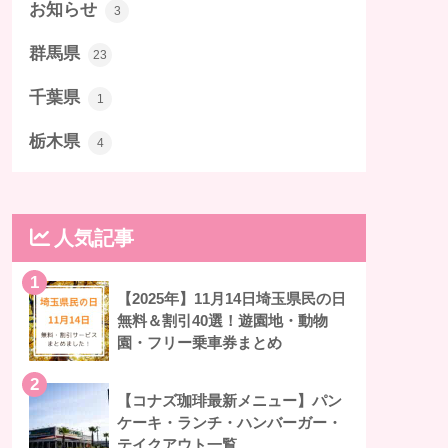
お知らせ
3
群馬県
23
千葉県
1
栃木県
4
人気記事
1
【2025年】11月14日埼玉県民の日
無料＆割引40選！遊園地・動物
園・フリー乗車券まとめ
2
【コナズ珈琲最新メニュー】パン
ケーキ・ランチ・ハンバーガー・
テイクアウト一覧