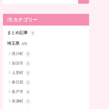
カテゴリー
まとめ記事
1
埼玉県
679
滑川町
3
加須市
1
上里町
1
春日部
1
坂戸市
4
長瀞町
7