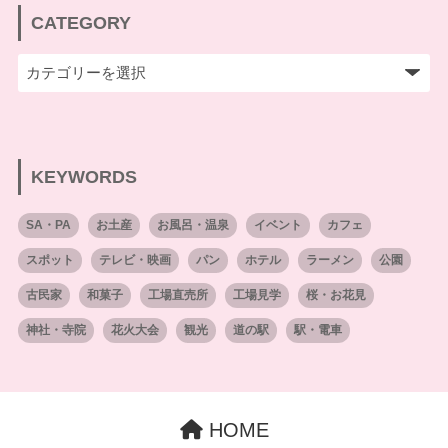
CATEGORY
KEYWORDS
SA・PA
お土産
お風呂・温泉
イベント
カフェ
スポット
テレビ・映画
パン
ホテル
ラーメン
公園
古民家
和菓子
工場直売所
工場見学
桜・お花見
神社・寺院
花火大会
観光
道の駅
駅・電車
HOME