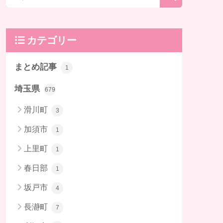
カテゴリー
まとめ記事
1
埼玉県
679
滑川町
3
加須市
1
上里町
1
春日部
1
坂戸市
4
長瀞町
7