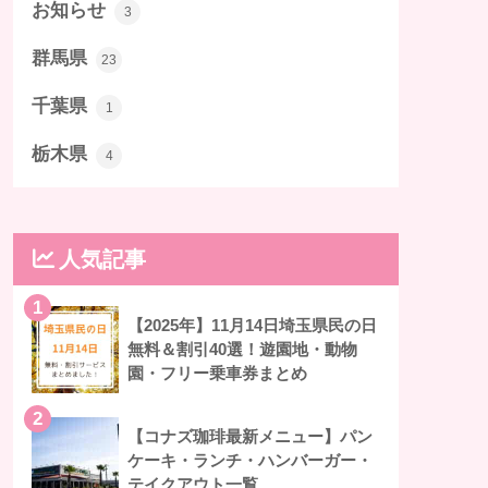
お知らせ
3
群馬県
23
千葉県
1
栃木県
4
人気記事
1
【2025年】11月14日埼玉県民の日
無料＆割引40選！遊園地・動物
園・フリー乗車券まとめ
2
【コナズ珈琲最新メニュー】パン
ケーキ・ランチ・ハンバーガー・
テイクアウト一覧