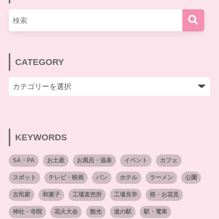
CATEGORY
KEYWORDS
SA・PA
お土産
お風呂・温泉
イベント
カフェ
スポット
テレビ・映画
パン
ホテル
ラーメン
公園
古民家
和菓子
工場直売所
工場見学
桜・お花見
神社・寺院
花火大会
観光
道の駅
駅・電車