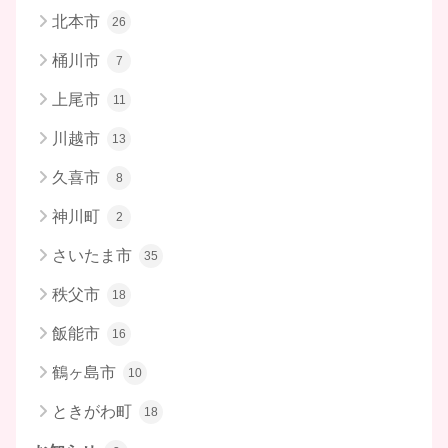
北本市
26
桶川市
7
上尾市
11
川越市
13
久喜市
8
神川町
2
さいたま市
35
秩父市
18
飯能市
16
鶴ヶ島市
10
ときがわ町
18