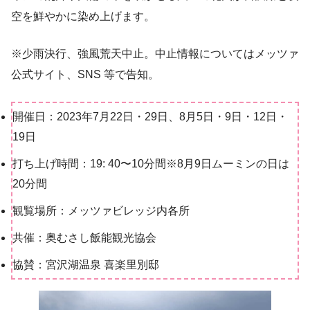
空を鮮やかに染め上げます。
※少雨決行、強風荒天中止。中止情報についてはメッツァ
公式サイト、SNS 等で告知。
開催日：2023年7月22日・29日、8月5日・9日・12日・
19日
打ち上げ時間：19: 40〜10分間※8月9日ムーミンの日は
20分間
観覧場所：メッツァビレッジ内各所
共催：奥むさし飯能観光協会
協賛：宮沢湖温泉 喜楽里別邸