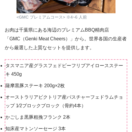
<GMC プレミアムコース> ※4~6 人前
お肉は千葉県にある海辺のプレミアムBBQ精肉店
「GMC（Genki Meat Cheers）」から。世界各国の生産者
から厳選した上質なセットを提供します。
タスマニア産グラスフェドビーフリブアイロースステー
キ 450g
薩摩黒豚ステーキ 200g×2枚
オーストラリアビクトリア産パスチャーフェドラムチョ
ップ 1⁄2ブロックブロック（骨約4本）
かごしま黒豚粗挽フランク 2本
知床産マトンソーセージ 3本