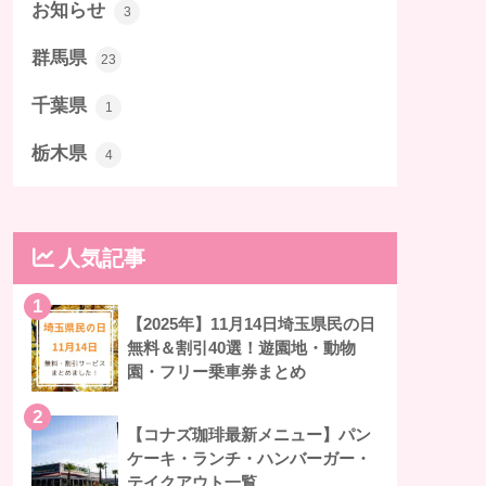
お知らせ
3
群馬県
23
千葉県
1
栃木県
4
人気記事
1
【2025年】11月14日埼玉県民の日
無料＆割引40選！遊園地・動物
園・フリー乗車券まとめ
2
【コナズ珈琲最新メニュー】パン
ケーキ・ランチ・ハンバーガー・
テイクアウト一覧