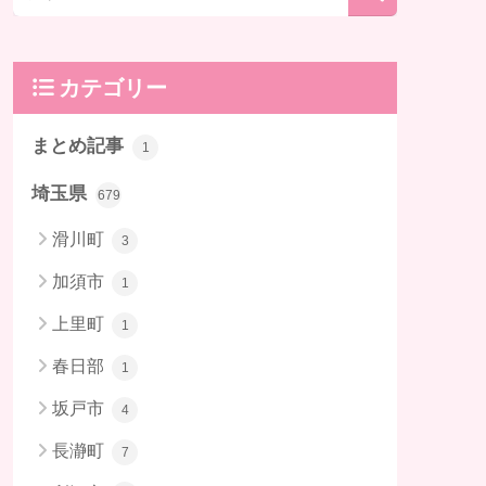
カテゴリー
まとめ記事
1
埼玉県
679
滑川町
3
加須市
1
上里町
1
春日部
1
坂戸市
4
長瀞町
7