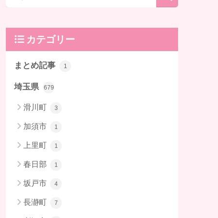
カテゴリー
まとめ記事
1
埼玉県
679
滑川町
3
加須市
1
上里町
1
春日部
1
坂戸市
4
長瀞町
7