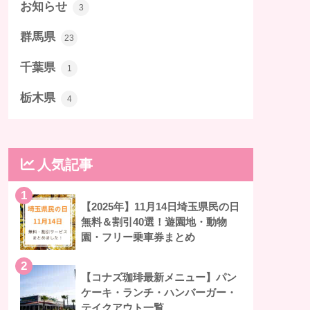
お知らせ
3
群馬県
23
千葉県
1
栃木県
4
人気記事
1
【2025年】11月14日埼玉県民の日
無料＆割引40選！遊園地・動物
園・フリー乗車券まとめ
2
【コナズ珈琲最新メニュー】パン
ケーキ・ランチ・ハンバーガー・
テイクアウト一覧