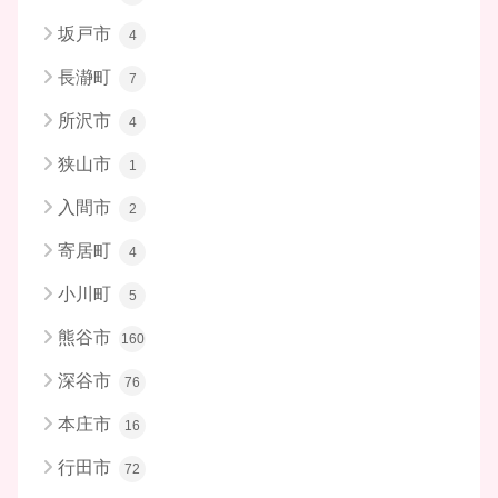
坂戸市
4
長瀞町
7
所沢市
4
狭山市
1
入間市
2
寄居町
4
小川町
5
熊谷市
160
深谷市
76
本庄市
16
行田市
72