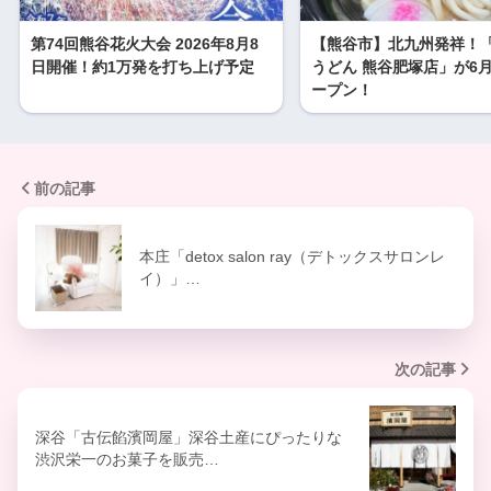
第74回熊谷花火大会 2026年8月8
【熊谷市】北九州発祥！
日開催！約1万発を打ち上げ予定
うどん 熊谷肥塚店」が6月
ープン！
前の記事
本庄「detox salon ray（デトックスサロンレ
イ）」…
次の記事
深谷「古伝餡濱岡屋」深谷土産にぴったりな
渋沢栄一のお菓子を販売…