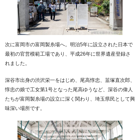
次に富岡市の富岡製糸場へ。明治5年に設立された日本で
最初の官営模範工場であり、平成26年に世界遺産登録さ
れました。
深谷市出身の渋沢栄一をはじめ、尾高惇忠、韮塚直次郎、
惇忠の娘で工女第1号となった尾高ゆうなど、深谷の偉人
たちが富岡製糸場の設立に深く関わり、埼玉県民として興
味深い場所です。