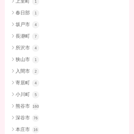
上里町
1
春日部
1
坂戸市
4
長瀞町
7
所沢市
4
狭山市
1
入間市
2
寄居町
4
小川町
5
熊谷市
160
深谷市
76
本庄市
16