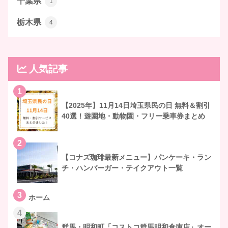
千葉県
1
栃木県
4
人気記事
1
【2025年】11月14日埼玉県民の日 無料＆割引
40選！遊園地・動物園・フリー乗車券まとめ
2
【コナズ珈琲最新メニュー】パンケーキ・ラン
チ・ハンバーガー・テイクアウト一覧
3
ホーム
4
群馬・明和町「コストコ群馬明和倉庫店」オー