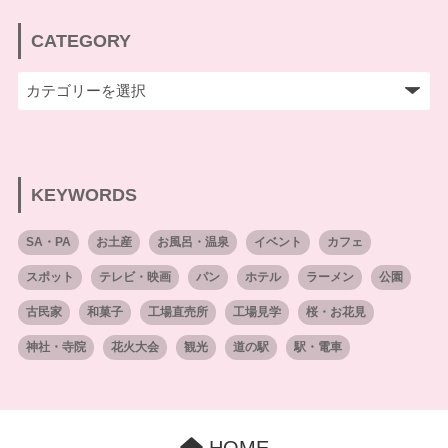
CATEGORY
KEYWORDS
SA・PA
お土産
お風呂・温泉
イベント
カフェ
スポット
テレビ・映画
パン
ホテル
ラーメン
公園
古民家
和菓子
工場直売所
工場見学
桜・お花見
神社・寺院
花火大会
観光
道の駅
駅・電車