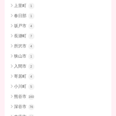
上里町
1
春日部
1
坂戸市
4
長瀞町
7
所沢市
4
狭山市
1
入間市
2
寄居町
4
小川町
5
熊谷市
160
深谷市
76