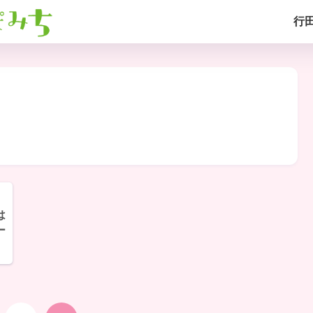
行
は
ー