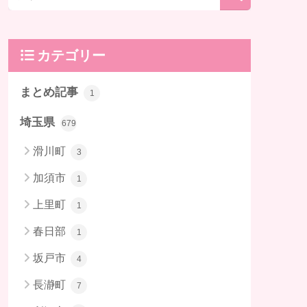
カテゴリー
まとめ記事
1
埼玉県
679
滑川町
3
加須市
1
上里町
1
春日部
1
坂戸市
4
長瀞町
7