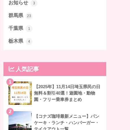
お知らせ
3
群馬県
23
千葉県
1
栃木県
4
人気記事
1
【2025年】11月14日埼玉県民の日
無料＆割引40選！遊園地・動物
園・フリー乗車券まとめ
2
【コナズ珈琲最新メニュー】パン
ケーキ・ランチ・ハンバーガー・
テイクアウト一覧