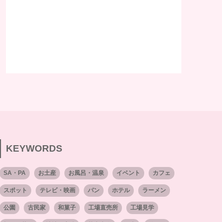
KEYWORDS
SA・PA
お土産
お風呂・温泉
イベント
カフェ
スポット
テレビ・映画
パン
ホテル
ラーメン
公園
古民家
和菓子
工場直売所
工場見学