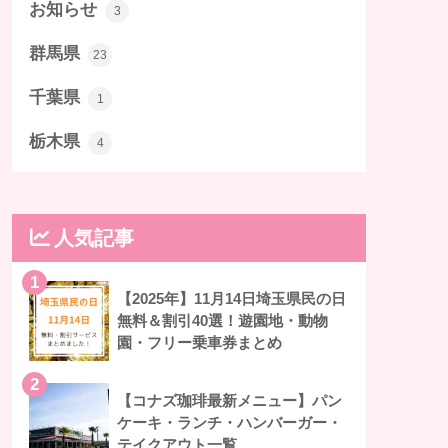
お知らせ
3
群馬県
23
千葉県
1
栃木県
4
人気記事
1
【2025年】11月14日埼玉県民の日
無料＆割引40選！遊園地・動物
園・フリー乗車券まとめ
2
【コナズ珈琲最新メニュー】パン
ケーキ・ランチ・ハンバーガー・
テイクアウト一覧