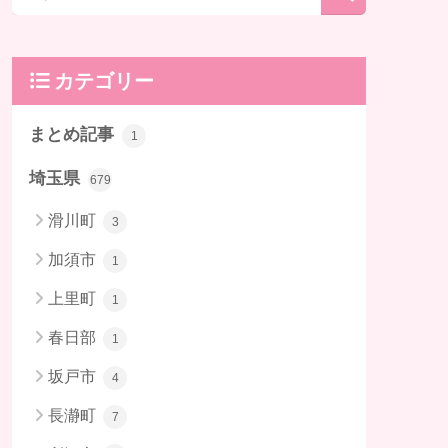
カテゴリー
まとめ記事
1
埼玉県
679
滑川町
3
加須市
1
上里町
1
春日部
1
坂戸市
4
長瀞町
7