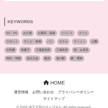
KEYWORDS
SA・PA
お土産
お風呂・温泉
イベント
カフェ
スポット
テレビ・映画
パン
ホテル
ラーメン
公園
古民家
和菓子
工場直売所
工場見学
桜・お花見
神社・寺院
花火大会
観光
道の駅
駅・電車
HOME
運営情報
お問い合わせ
プライバシーポリシー
サイトマップ
© 2026 埼玉北部のさんぽみち All rights reserved.