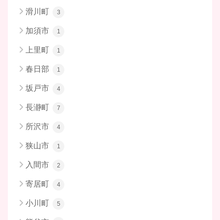
滑川町
3
加須市
1
上里町
1
春日部
1
坂戸市
4
長瀞町
7
所沢市
4
狭山市
1
入間市
2
寄居町
4
小川町
5