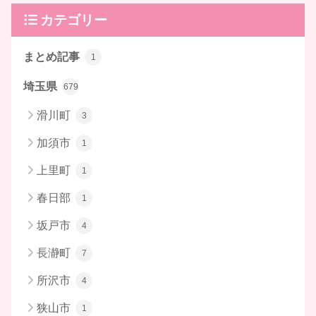
カテゴリー
まとめ記事
1
埼玉県
679
滑川町
3
加須市
1
上里町
1
春日部
1
坂戸市
4
長瀞町
7
所沢市
4
狭山市
1