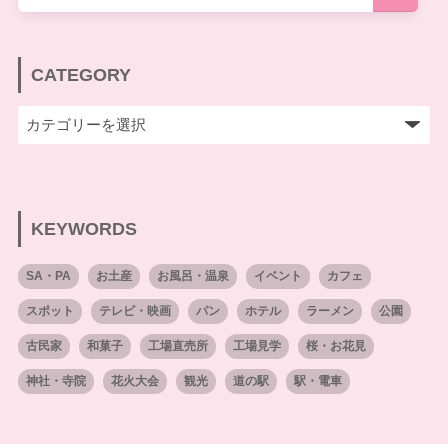
CATEGORY
KEYWORDS
SA・PA
お土産
お風呂・温泉
イベント
カフェ
スポット
テレビ・映画
パン
ホテル
ラーメン
公園
古民家
和菓子
工場直売所
工場見学
桜・お花見
神社・寺院
花火大会
観光
道の駅
駅・電車