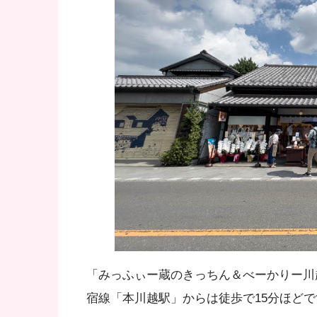
「みっふぃー蔵のきっちん＆べーかりー川
宿線「本川越駅」からは徒歩で15分ほどで