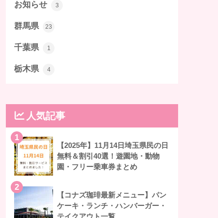
お知らせ
3
群馬県
23
千葉県
1
栃木県
4
人気記事
1
【2025年】11月14日埼玉県民の日
無料＆割引40選！遊園地・動物
園・フリー乗車券まとめ
2
【コナズ珈琲最新メニュー】パン
ケーキ・ランチ・ハンバーガー・
テイクアウト一覧