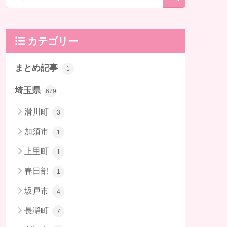
カテゴリー
まとめ記事
1
埼玉県
679
滑川町
3
加須市
1
上里町
1
春日部
1
坂戸市
4
長瀞町
7