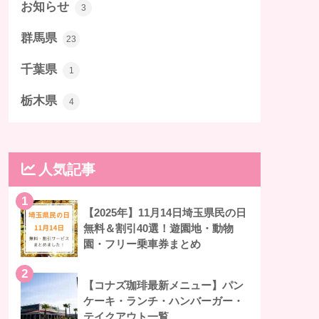
お知らせ
3
群馬県
23
千葉県
1
栃木県
4
人気記事
1
【2025年】11月14日埼玉県民の日
無料＆割引40選！遊園地・動物
園・フリー乗車券まとめ
2
【コナズ珈琲最新メニュー】パン
ケーキ・ランチ・ハンバーガー・
テイクアウト一覧