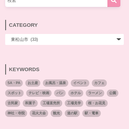
CATEGORY
KEYWORDS
SA・PA
お土産
お風呂・温泉
イベント
カフェ
スポット
テレビ・映画
パン
ホテル
ラーメン
公園
古民家
和菓子
工場直売所
工場見学
桜・お花見
神社・寺院
花火大会
観光
道の駅
駅・電車