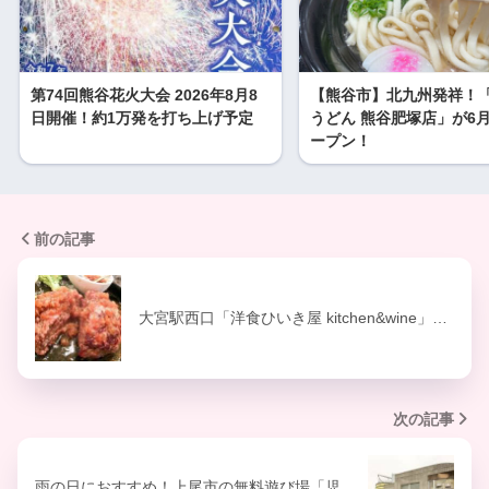
第74回熊谷花火大会 2026年8月8
【熊谷市】北九州発祥！
日開催！約1万発を打ち上げ予定
うどん 熊谷肥塚店」が6月
ープン！
前の記事
大宮駅西口「洋食ひいき屋 kitchen&wine」…
次の記事
雨の日におすすめ！上尾市の無料遊び場「児