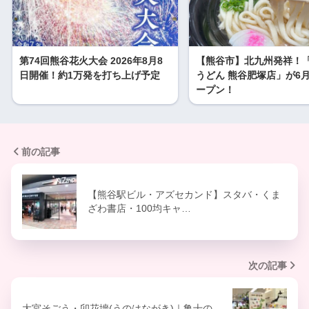
第74回熊谷花火大会 2026年8月8
【熊谷市】北九州発祥！
日開催！約1万発を打ち上げ予定
うどん 熊谷肥塚店」が6月
ープン！
前の記事
【熊谷駅ビル・アズセカンド】スタバ・くま
ざわ書店・100均キャ…
次の記事
大宮そごう・卯花墻(うのはながき)｜亀十の