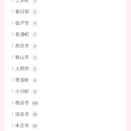
上里町
1
春日部
1
坂戸市
4
長瀞町
7
所沢市
4
狭山市
1
入間市
2
寄居町
4
小川町
5
熊谷市
160
深谷市
76
本庄市
16